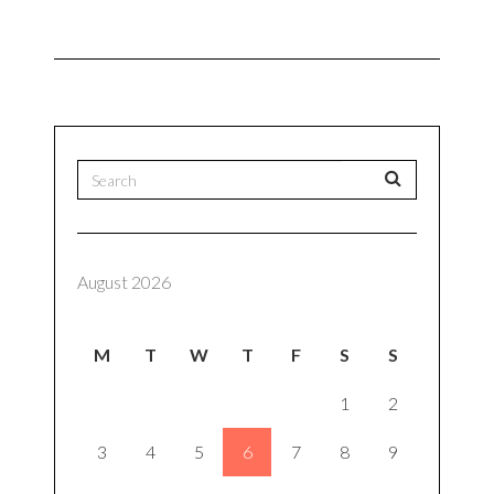
August 2026
M
T
W
T
F
S
S
1
2
3
4
5
6
7
8
9