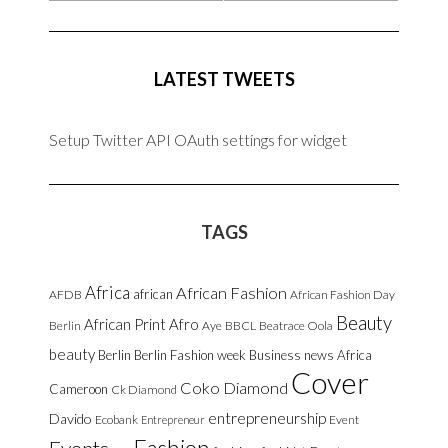
0
0
LATEST TWEETS
0
0
Setup Twitter API OAuth settings for widget
TAGS
Africa
African Fashion
african
AFDB
African Fashion Day
Beauty
African Print
Afro
Berlin
Aye
BBCL
Beatrace Oola
beauty
Berlin
Berlin Fashion week
Business news Africa
Cover
Coko Diamond
Cameroon
Ck Diamond
entrepreneurship
Davido
Ecobank
Event
Entrepreneur