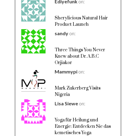
Ediyefunk
on:
Sherylicious Natural Hair
Product Launch
sandy
on:
Three Things You Never
Knew about Dr. A.B.C
Orjiakor
Mammypi
on:
Mark Zukerberg Visits
Nigeria
Lisa Siewe
on:
Yoga für Heilung und
Energie: Entdecken Sie das
kemetisches Yoga