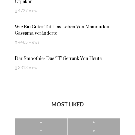
Orjiakor
4727 Views
Wie Ein Guter Tat, Das Leben Von Mamoudou
Gassama Veränderte
4485 Views
Der Smoothie- Das ‘IT’ Getränk Von Heute
3313 Views
MOST LIKED