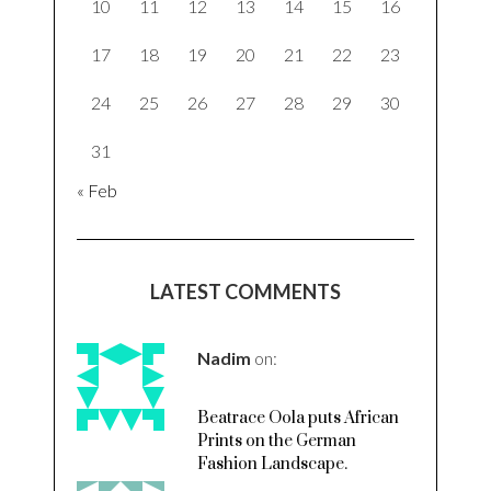
10
11
12
13
14
15
16
17
18
19
20
21
22
23
24
25
26
27
28
29
30
31
« Feb
LATEST COMMENTS
Nadim
on:
Beatrace Oola puts African
Prints on the German
Fashion Landscape.