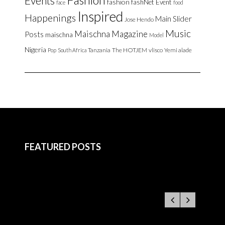
Fashion
Events
fashion
fashNet Event
face
food
Inspired
Happenings
Main Slider
Jose Hendo
Music
Maischna Magazine
Posts
maischna
Model
Nigeria
Tanzania
The HOTJEM
vlisco
Yemi alade
Pop
South Africa
FEATURED POSTS