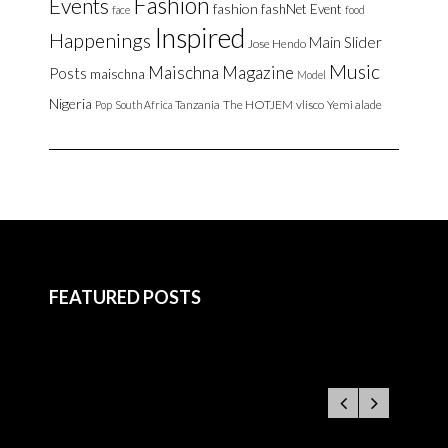
Fashion
Events
fashion
fashNet Event
face
food
Inspired
Happenings
Main Slider
Jose Hendo
Music
Maischna Magazine
Posts
maischna
Model
Nigeria
Tanzania
The HOTJEM
vlisco
Yemi alade
Pop
South Africa
FEATURED POSTS