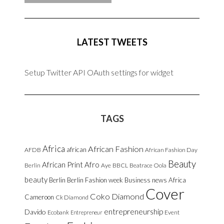
0
0
LATEST TWEETS
0
Setup Twitter API OAuth settings for widget
TAGS
Africa
African Fashion
african
AFDB
African Fashion Day
Beauty
African Print
Afro
Berlin
Aye
BBCL
Beatrace Oola
beauty
Berlin
Berlin Fashion week
Business news Africa
Cover
Coko Diamond
Cameroon
Ck Diamond
entrepreneurship
Davido
Ecobank
Event
Entrepreneur