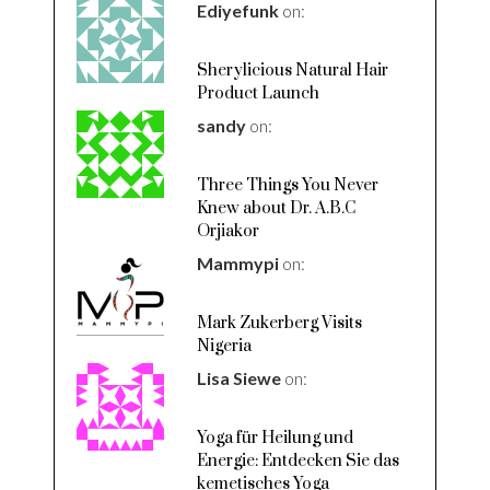
Ediyefunk
on:
Sherylicious Natural Hair
Product Launch
sandy
on:
Three Things You Never
Knew about Dr. A.B.C
Orjiakor
Mammypi
on:
Mark Zukerberg Visits
Nigeria
Lisa Siewe
on:
Yoga für Heilung und
Energie: Entdecken Sie das
kemetisches Yoga