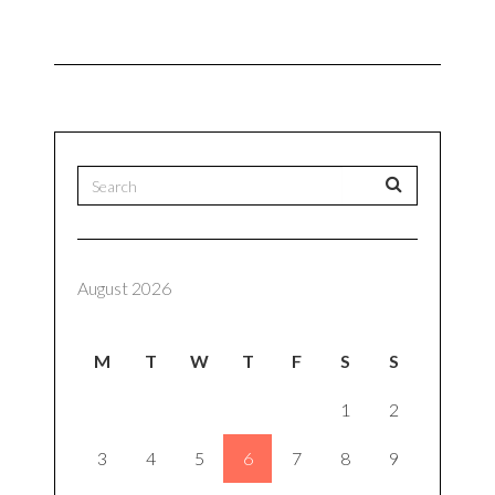
August 2026
M
T
W
T
F
S
S
1
2
3
4
5
6
7
8
9