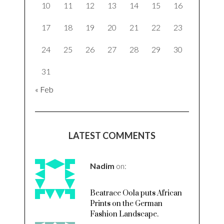
10
11
12
13
14
15
16
17
18
19
20
21
22
23
24
25
26
27
28
29
30
31
« Feb
LATEST COMMENTS
Nadim
on:
Beatrace Oola puts African
Prints on the German
Fashion Landscape.