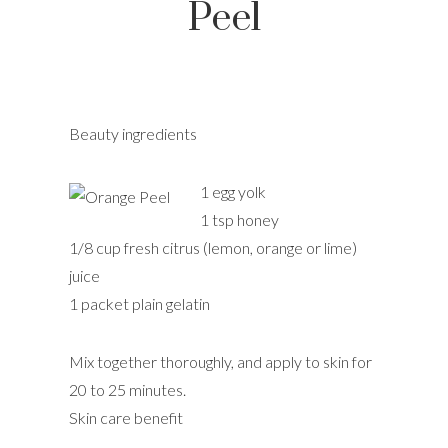
Peel
Beauty ingredients
1 egg yolk
1 tsp honey
1/8 cup fresh citrus (lemon, orange or lime)
juice
1 packet plain gelatin
Mix together thoroughly, and apply to skin for
20 to 25 minutes.
Skin care benefit